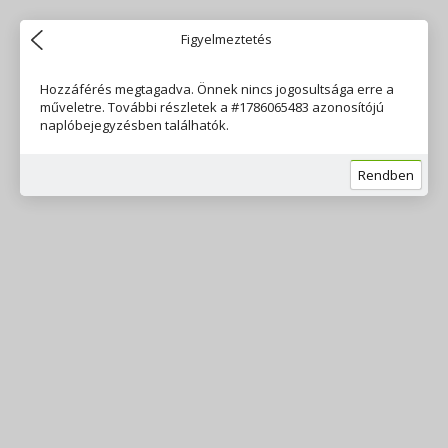
Figyelmeztetés
Hozzáférés megtagadva. Önnek nincs jogosultsága erre a
műveletre. További részletek a #1786065483 azonosítójú
naplóbejegyzésben találhatók.