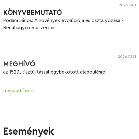
2026.04.11
KÖNYVBEMUTATÓ
Podani János: A növények evolúciója és osztályozása -
Rendhagyó rendszertan
2026.03.31
MEGHÍVÓ
az 1527., tisztújítással egybekötött eladóülésre
További híreink...
Események