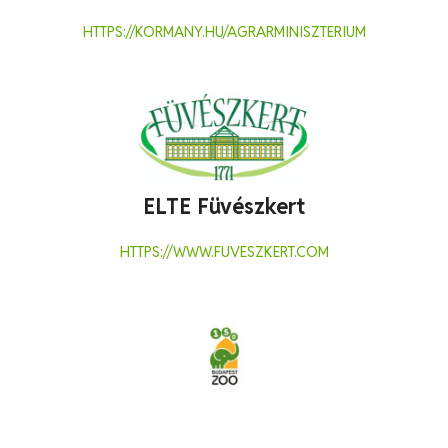
HTTPS://KORMANY.HU/AGRARMINISZTERIUM
ELTE Füvészkert
HTTPS://WWW.FUVESZKERT.COM
Fővárosi Állat- és Növénykert