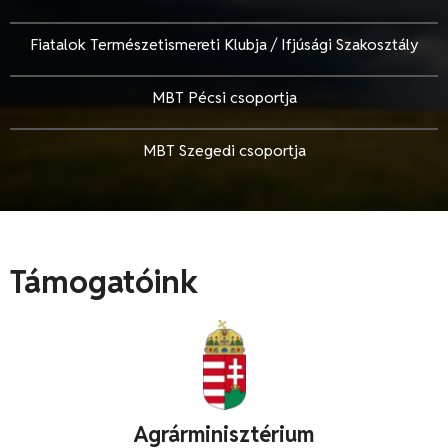
Fiatalok Természetismereti Klubja / Ifjúsági Szakosztály
MBT Pécsi csoportja
MBT Szegedi csoportja
Támogatóink
Agrárminisztérium