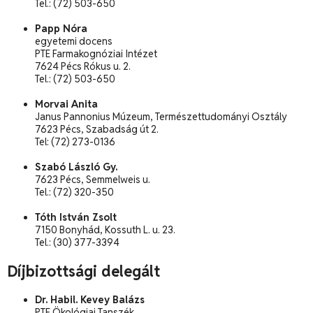
Tel.: (72) 503-650
Papp Nóra
egyetemi docens
PTE Farmakognóziai Intézet
7624 Pécs Rókus u. 2.
Tel.: (72) 503-650
Morvai Anita
Janus Pannonius Múzeum, Természettudományi Osztály
7623 Pécs, Szabadság út 2.
Tel: (72) 273-0136
Szabó László Gy.
7623 Pécs, Semmelweis u.
Tel.: (72) 320-350
Tóth István Zsolt
7150 Bonyhád, Kossuth L. u. 23.
Tel.: (30) 377-3394
Díjbizottsági delegált
Dr. Habil. Kevey Balázs
PTE Ökológiai Tanszék