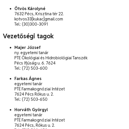
Ötvös Károlyné
7632 Pécs, Krisztina tér 22.
kotvos33[kukac]gmail.com
Tel.: (30)300-3091
Vezetőségi tagok
Majer József
ny. egyetemi tanár
PTE Ökológiai és Hidrobiológiai Tanszék
Pécs Ifjúság u. 6. 7624
Tel.: (72) 503-600
Farkas Ágnes
egyetemi tanár
PTE Farmakognóziai Intézet
7624 Pécs Rókus u. 2.
Tel.: (72) 503-650
Horváth Györgyi
egyetemi tanár
PTE Farmakognóziai Intézet
7624 Pécs, Rókus u. 2.