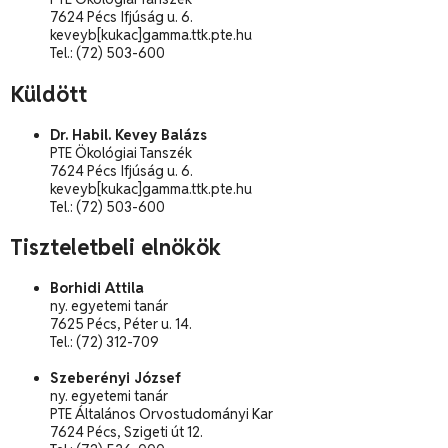
7624 Pécs Ifjúság u. 6.
keveyb[kukac]gamma.ttk.pte.hu
Tel.: (72) 503-600
Küldött
Dr. Habil. Kevey Balázs
PTE Ökológiai Tanszék
7624 Pécs Ifjúság u. 6.
keveyb[kukac]gamma.ttk.pte.hu
Tel.: (72) 503-600
Tiszteletbeli elnökök
Borhidi Attila
ny. egyetemi tanár
7625 Pécs, Péter u. 14.
Tel.: (72) 312-709
Szeberényi József
ny. egyetemi tanár
PTE Általános Orvostudományi Kar
7624 Pécs, Szigeti út 12.