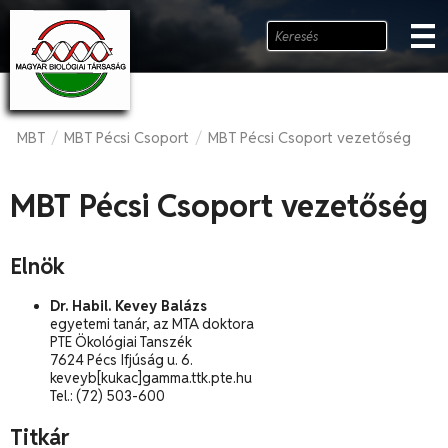
MBT
MBT Pécsi Csoport
MBT Pécsi Csoport vezetőség
/
/
MBT Pécsi Csoport vezetőség
Elnök
Dr. Habil. Kevey Balázs
egyetemi tanár, az MTA doktora
PTE Ökológiai Tanszék
7624 Pécs Ifjúság u. 6.
keveyb[kukac]gamma.ttk.pte.hu
Tel.: (72) 503-600
Titkár