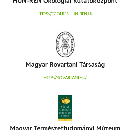
HUN-REN Ökológiai Kutatóközpont
HTTPS://ECOLRES.HUN-REN.HU
Magyar Rovartani Társaság
HTTP://ROVARTANI.HU/
Magyar Természettudományi Múzeum