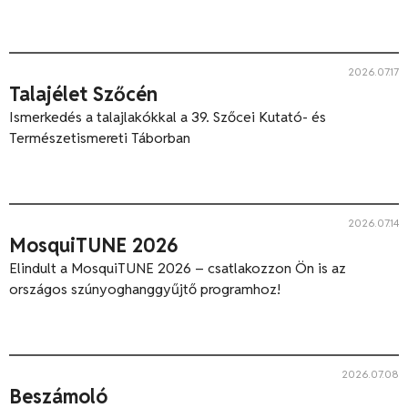
2026.07.17
Talajélet Szőcén
Ismerkedés a talajlakókkal a 39. Szőcei Kutató- és
Természetismereti Táborban
2026.07.14
MosquiTUNE 2026
Elindult a MosquiTUNE 2026 – csatlakozzon Ön is az
országos szúnyoghanggyűjtő programhoz!
2026.07.08
Beszámoló