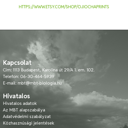
HTTPS://WWW.ETSY.COM/SHOP/OJIOCHAPRINTS
Kapcsolat
Cím: 1113 Budapest, Karolina út 29/A 1. em. 102.
Telefon: 06-30-464-5939
E-mail:
mbt@mbt-biologia.hu
Hivatalos
Hivatalos adatok
Az MBT alapszabálya
Adatvédelmi szabályzat
Közhasznúsági jelentések