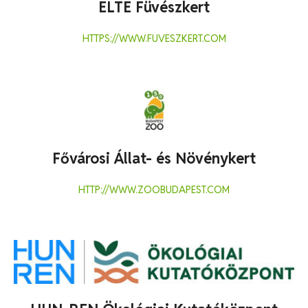
ELTE Füvészkert
HTTPS://WWW.FUVESZKERT.COM
Fővárosi Állat- és Növénykert
HTTP://WWW.ZOOBUDAPEST.COM