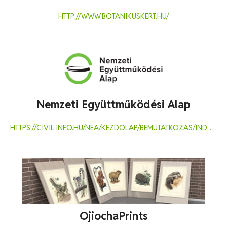
HTTP://WWW.BOTANIKUSKERT.HU/
Nemzeti Együttműködési Alap
HTTPS://CIVIL.INFO.HU/NEA/KEZDOLAP/BEMUTATKOZAS/INDEX.HTML
OjiochaPrints