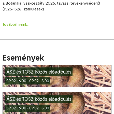
a Botanikai Szakosztály 2026. tavaszi tevékenységéről
(1525-1528. szakülések)
További híreink...
Események
ÁSZ és TÖSZ közös előadóülés
09.02. 16:00 - 09.02. 18:00
ÁSZ és TÖSZ közös előadóülés
09.02. 16:00 - 09.02. 18:00